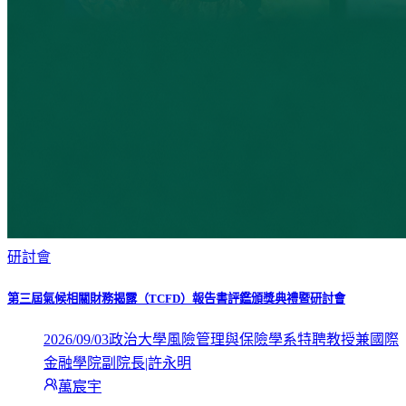
研討會
第三屆氣候相關財務揭露（TCFD）報告書評鑑頒獎典禮暨研討會
2026/09/03
政治大學風險管理與保險學系特聘教授兼國際
金融學院副院長|許永明
萬宸宇