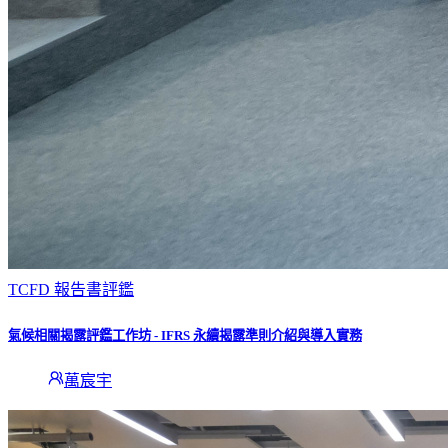
TCFD 報告書評鑑
氣候相關揭露評鑑工作坊 - IFRS 永續揭露準則介紹與導入實務
萬宸宇