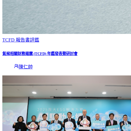
TCFD 報告書評鑑
氣候相關財務揭露 (TCFD) 年鑑發表暨研討會
陳仁帥