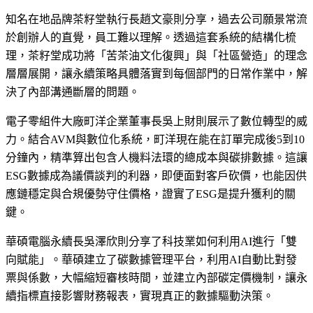
知名在地品牌茶籽堂執行長趙文豪則分享，過去公司願景常流
於創辦人的直覺，員工難以理解。透過這套系統的結構化梳
理，茶籽堂成功將「苦茶油文化復興」與「社區營造」的理念
層層展開，讓永續策略具體落實到每個部門的日常作業中，解
決了內部溝通斷層的問題。
電子零組件大廠町洋企業董事長吳上財則展示了數位轉型的威
力。結合AVM與數位化系統，町洋現在能在訂單完成後5到10
分鐘內，精準算出包含人機料法環的總成本與碳排數據。這讓
ESG數據成為議價談判的利器，即便面對客戶砍價，也能因供
應鏈穩定與合規優勢守住價格，證實了ESG是提升獲利的關
鍵。
華碩電腦永續長吳澤欣則分享了科技業如何利用AI進行「雙
向賦能」。華碩建立了碳數據管理平台，利用AI自動比對發
票與係數，大幅縮短審核時間，並建立內部碳定價機制，讓永
續指標直接影響財務報表，實現真正的數據驅動決策。